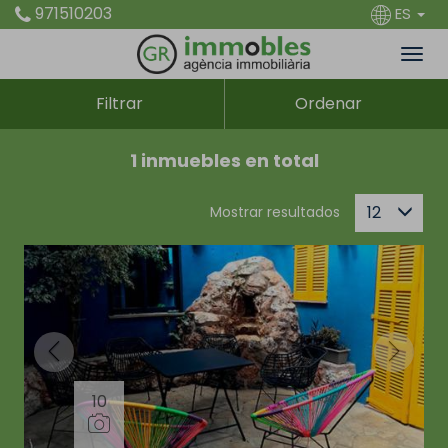
971510203
ES
Filtrar
Ordenar
1 inmuebles en total
12
Mostrar resultados
10