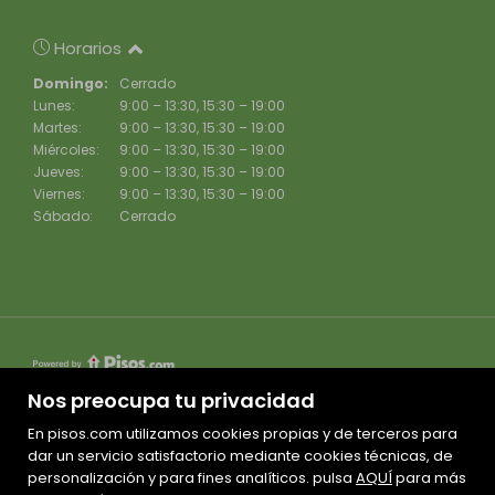
Horarios
Domingo:
Cerrado
Lunes:
9:00 – 13:30, 15:30 – 19:00
Martes:
9:00 – 13:30, 15:30 – 19:00
Miércoles:
9:00 – 13:30, 15:30 – 19:00
Jueves:
9:00 – 13:30, 15:30 – 19:00
Viernes:
9:00 – 13:30, 15:30 – 19:00
Sábado:
Cerrado
Nos preocupa tu privacidad
En pisos.com utilizamos cookies propias y de terceros para
Mapa Web
dar un servicio satisfactorio mediante cookies técnicas, de
personalización y para fines analíticos. pulsa
Aviso legal
AQUÍ
para más