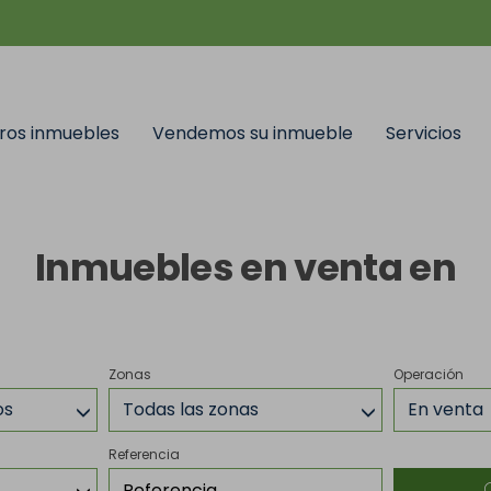
ros inmuebles
Vendemos su inmueble
Servicios
Inmuebles en venta en
Zonas
Operación
os
Todas las zonas
En venta
Referencia