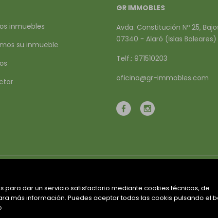
GR IMMOBLES
os inmuebles
Avda. Constitución Nº 25, Bajo
07340 - Alaró (Islas Baleares)
mos su inmueble
Telf.: 971510203
ios
oficina@gr-immobles.com
ctar
Mapa Web
Aviso legal
Favoritos
Inmueble
s para dar un servicio satisfactorio mediante cookies técnicas, de
ra más información. Puedes aceptar todas las cookis pulsando el 
o