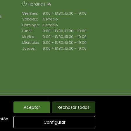
Horarios
Viernes:
9:00 – 13:30, 15:30 – 19:00
s.
Sábado:
Cerrado
Domingo:
Cerrado
Lunes:
9:00 – 13:30, 15:30 – 19:00
Martes:
9:00 – 13:30, 15:30 – 19:00
Miércoles:
9:00 – 13:30, 15:30 – 19:00
Jueves:
9:00 – 13:30, 15:30 – 19:00
s destacados
Noticias
Política de cookies
Aceptar
Rechazar todas
www.gr-immobles.com
botón
Configurar