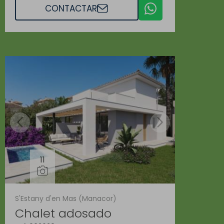
CONTACTAR
11
S'Estany d'en Mas (Manacor)
Chalet adosado