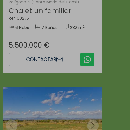
Polígono 4 (Santa Maria del Camí)
Chalet unifamiliar
Ref. 002751
2
6 Habs
7 Baños
282 m
5.500.000 €
CONTACTAR