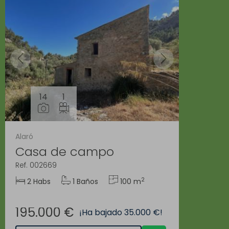
14
1
Alaró
Casa de campo
Ref. 002669
2
2 Habs
1 Baños
100 m
195.000 €
¡Ha bajado 35.000 €!