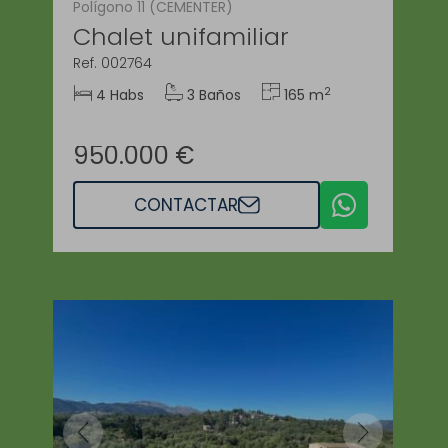
Polígono 11 (CEMENTER)
Chalet unifamiliar
Ref. 002764
2
4 Habs
3 Baños
165 m
950.000 €
CONTACTAR