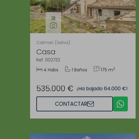
31
Caimari (Selva)
Casa
Ref. 002732
2
4 Habs
1 Baños
175 m
535.000 €
¡Ha bajado 64.000 €!
CONTACTAR