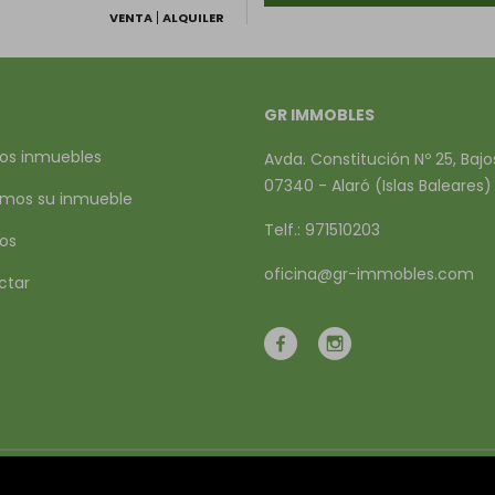
VENTA
ALQUILER
GR IMMOBLES
os inmuebles
Avda. Constitución Nº 25, Bajo
07340 - Alaró (Islas Baleares)
mos su inmueble
Telf.: 971510203
ios
oficina@gr-immobles.com
ctar
Mapa Web
Aviso legal
Favoritos
Inmueble