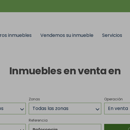
ros inmuebles
Vendemos su inmueble
Servicios
Inmuebles en venta en
Zonas
Operación
os
Todas las zonas
En venta
Referencia