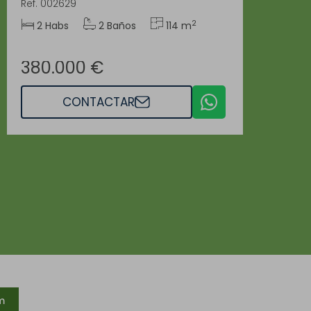
Ref. 002629
2
2 Habs
2 Baños
114 m
380.000 €
CONTACTAR
m