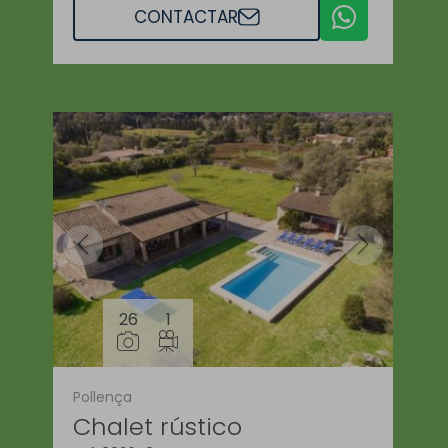
CONTACTAR
26
1
Pollença
Chalet rústico