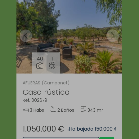
40
1
AFUERAS (Campanet)
Casa rústica
Ref. 002679
2
3 Habs
2 Baños
343 m
1.050.000 €
¡Ha bajado 150.000 €!