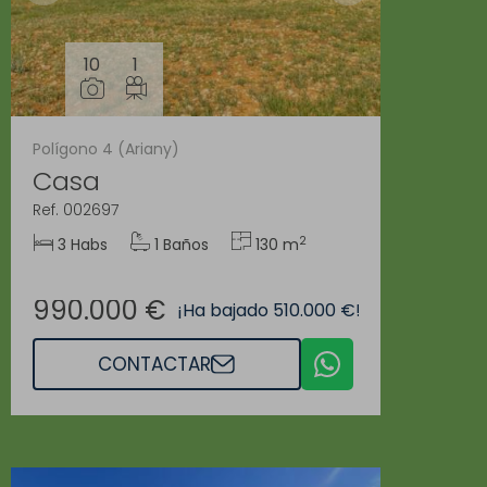
10
1
Polígono 4 (Ariany)
Casa
Ref. 002697
2
3 Habs
1 Baños
130 m
990.000 €
¡Ha bajado 510.000 €!
CONTACTAR