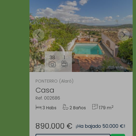
38
1
PONTERRO (Alaró)
Casa
Ref. 002686
2
3 Habs
2 Baños
179 m
890.000 €
¡Ha bajado 50.000 €!