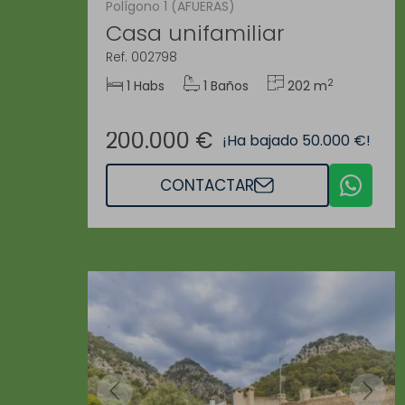
Polígono 1 (AFUERAS)
Casa unifamiliar
Ref. 002798
2
1 Habs
1 Baños
202 m
200.000 €
¡Ha bajado 50.000 €!
CONTACTAR