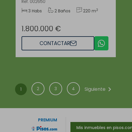
Ref. 002650
2
3 Habs
2 Baños
220 m
1.800.000 €
CONTACTAR
chevron_right
2
3
4
Siguiente
1
PREMIUM
Mis inmuebles en pisos.co