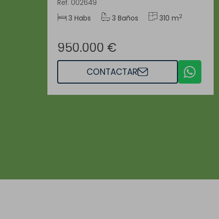
Ref. 002649
2
3 Habs
3 Baños
310 m
950.000 €
CONTACTAR