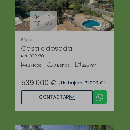
34
1
Búger
Casa adosada
Ref. 002730
2
3 Habs
3 Baños
226 m
539.000 €
¡Ha bajado 21.000 €!
CONTACTAR