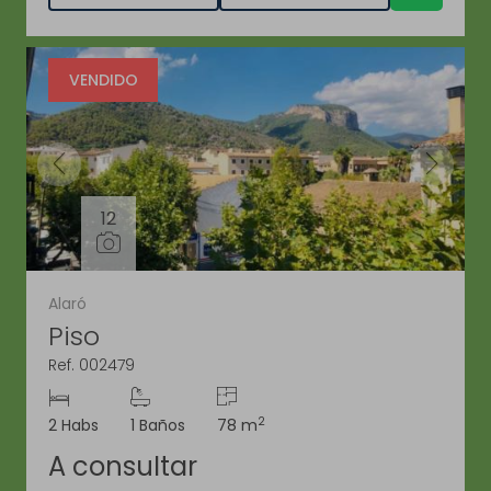
VENDIDO
12
Alaró
Piso
Ref. 002479
2
2 Habs
1 Baños
78 m
A consultar