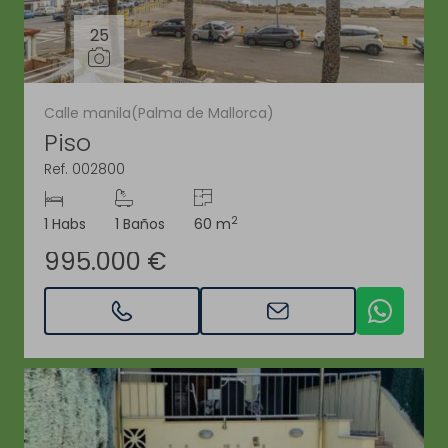
25
Calle manila(Palma de Mallorca)
Piso
Ref. 002800
2
1 Habs
1 Baños
60 m
995.000 €