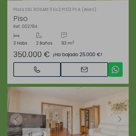
Plaza DEL ROSARI 11 Es:2 Pl:02 Pt:A (Alaró)
Piso
Ref. 002784
2
3 Habs
2 Baños
93 m
350.000 €
¡Ha bajado 25.000 €!
41
2