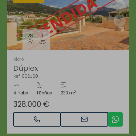
28
1
Alaró
Dúplex
Ref. 002568
2
4 Habs
1 Baños
233 m
328.000 €