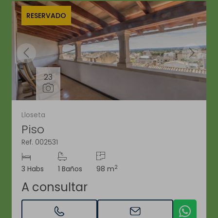
RESERVADO
23
Lloseta
Piso
Ref. 002531
2
3 Habs
1 Baños
98 m
A consultar