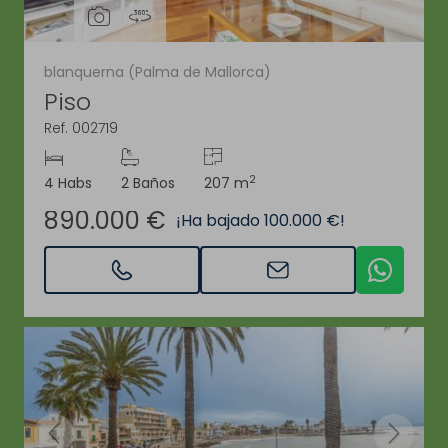
blanquerna (Palma de Mallorca)
Piso
Ref. 002719
2
4 Habs
2 Baños
207 m
890.000 €
¡Ha bajado 100.000 €!