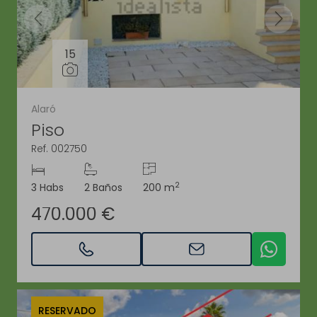
15
Alaró
Piso
Ref. 002750
2
3 Habs
2 Baños
200 m
470.000 €
RESERVADO