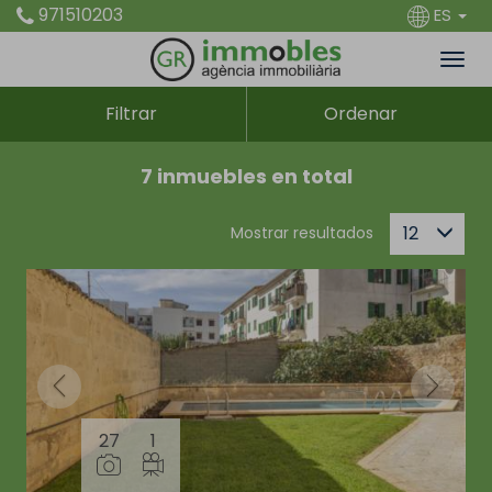
971510203
ES
Filtrar
Ordenar
7 inmuebles en total
12
Mostrar resultados
27
1