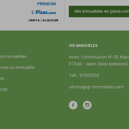
PREMIUM
Mis inmuebles en pisos.co
VENTA
ALQUILER
GR IMMOBLES
os inmuebles
Avda. Constitución Nº 25, Bajo
07340 - Alaró (Islas Baleares)
mos su inmueble
Telf.: 971510203
ios
oficina@gr-immobles.com
ctar