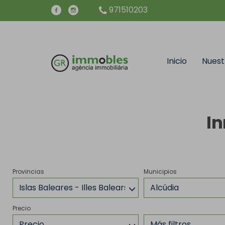
971510203
Inicio
Nuest
In
Provincias
Municipios
Islas Baleares - Illes Balears
Alcúdia
Precio
Precio
Más filtros