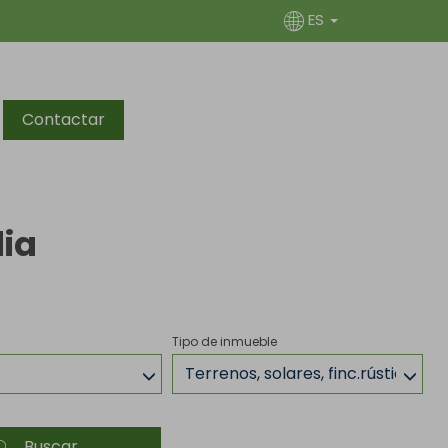
ES
Contactar
dia
Tipo de inmueble
Terrenos, solares, finc.rústicas,m
Buscar