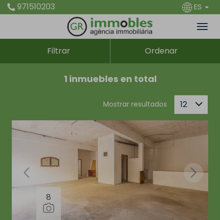
971510203
ES
Filtrar
Ordenar
1 inmuebles en total
12
Mostrar resultados
8