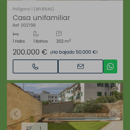
Polígono 1 (AFUERAS)
Casa unifamiliar
Ref. 002798
2
1 Habs
1 Baños
202 m
200.000 €
¡Ha bajado 50.000 €!
27
1