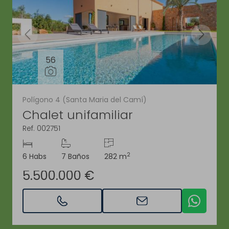
56
Polígono 4 (Santa Maria del Camí)
Chalet unifamiliar
Ref. 002751
2
6 Habs
7 Baños
282 m
5.500.000 €