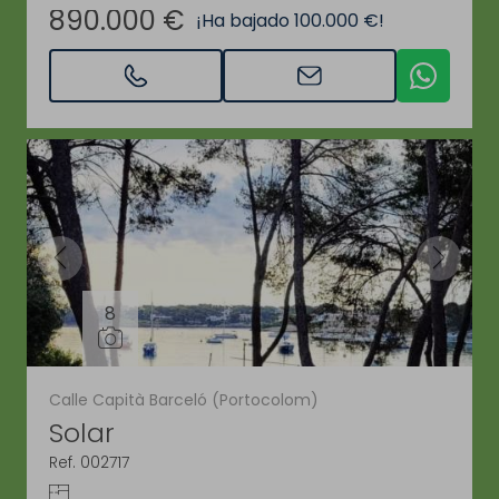
890.000 €
¡Ha bajado 100.000 €!
8
Calle Capità Barceló (Portocolom)
Solar
Ref. 002717