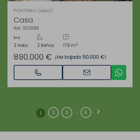
PONTERRO (Alaró)
Casa
Ref. 002686
2
3 Habs
2 Baños
179 m
890.000 €
¡Ha bajado 50.000 €!
chevron_right
...
2
3
6
1