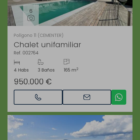
6
Polígono 11 (CEMENTER)
Chalet unifamiliar
Ref. 002764
2
4 Habs
3 Baños
165 m
950.000 €