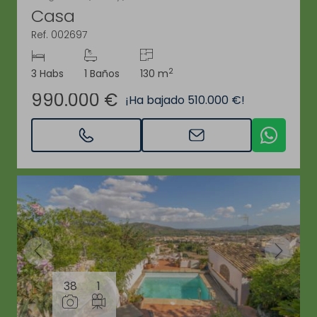
Casa
Ref. 002697
2
3 Habs
1 Baños
130 m
990.000 €
¡Ha bajado 510.000 €!
38
1