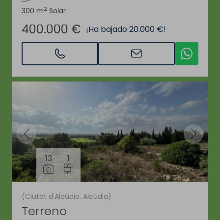
2
300 m
Solar
400.000 €
¡Ha bajado 20.000 €!
13
1
(Ciutat d'Alcúdia. Alcúdia)
Terreno