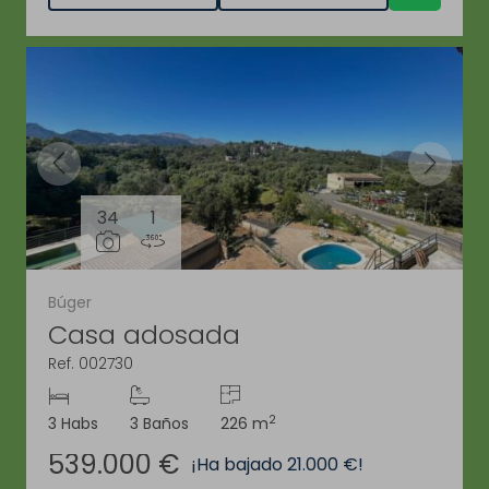
34
1
Búger
Casa adosada
Ref. 002730
2
3 Habs
3 Baños
226 m
539.000 €
¡Ha bajado 21.000 €!