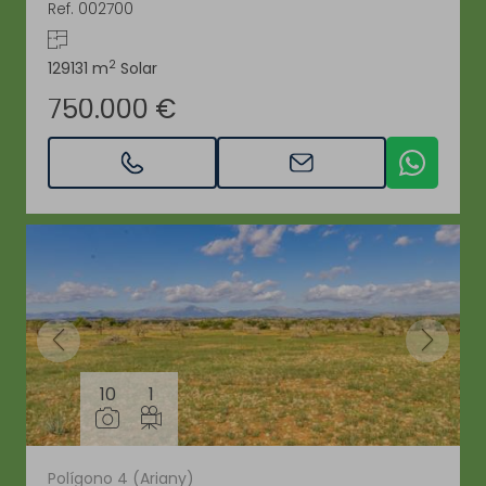
Ref. 002700
2
129131 m
Solar
750.000 €
10
1
Polígono 4 (Ariany)