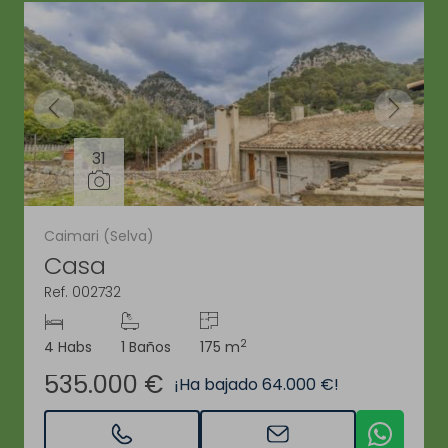
31
Caimari (Selva)
Casa
Ref. 002732
2
4 Habs
1 Baños
175 m
535.000 €
¡Ha bajado 64.000 €!