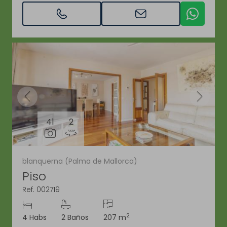
41
2
blanquerna (Palma de Mallorca)
Piso
Ref. 002719
2
4 Habs
2 Baños
207 m