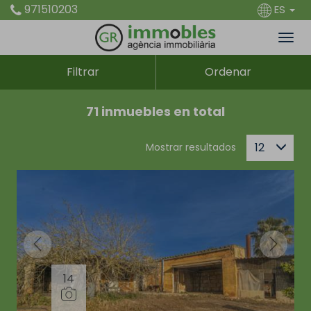
971510203
ES
Filtrar
Ordenar
71 inmuebles en total
12
Mostrar resultados
14