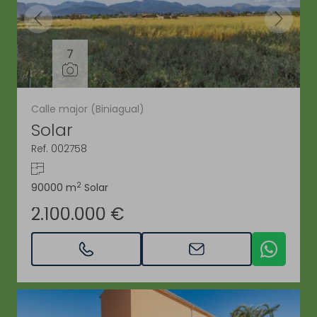
7
Calle major (Biniagual)
Solar
Ref. 002758
2
90000 m
Solar
2.100.000 €