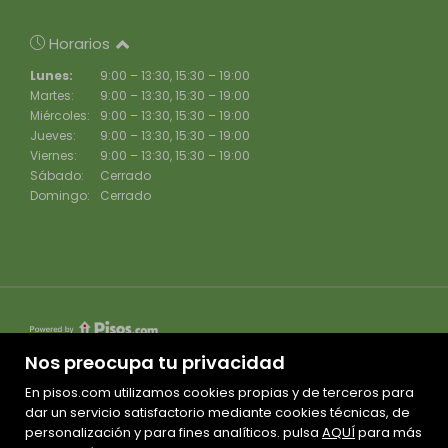
Horarios
Lunes:
9:00 – 13:30, 15:30 – 19:00
Martes:
9:00 – 13:30, 15:30 – 19:00
Miércoles:
9:00 – 13:30, 15:30 – 19:00
Jueves:
9:00 – 13:30, 15:30 – 19:00
Viernes:
9:00 – 13:30, 15:30 – 19:00
Sábado:
Cerrado
Domingo:
Cerrado
Nos preocupa tu privacidad
En pisos.com utilizamos cookies propias y de terceros para
Mapa Web
dar un servicio satisfactorio mediante cookies técnicas, de
personalización y para fines analíticos. pulsa
Aviso legal
AQUÍ
para más