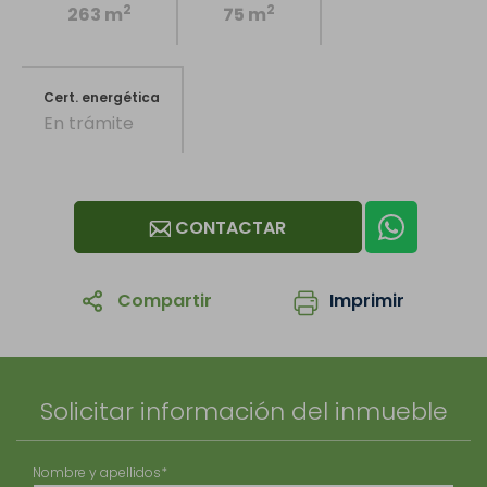
2
2
263 m
75 m
Cert. energética
En trámite
CONTACTAR
Compartir
Imprimir
1
/11
Solicitar información del inmueble
Nombre y apellidos*