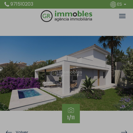
971510203
ES
Previous
Next
1
/11
Volver