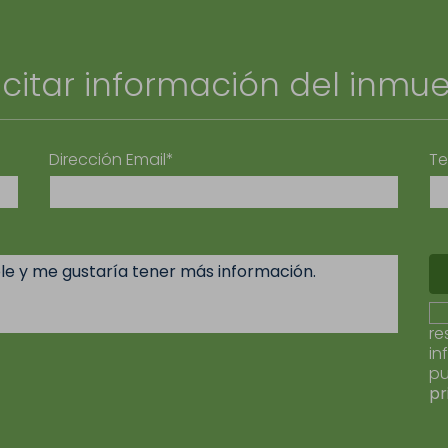
icitar información del inmu
Dirección Email*
Te
re
in
pu
pr