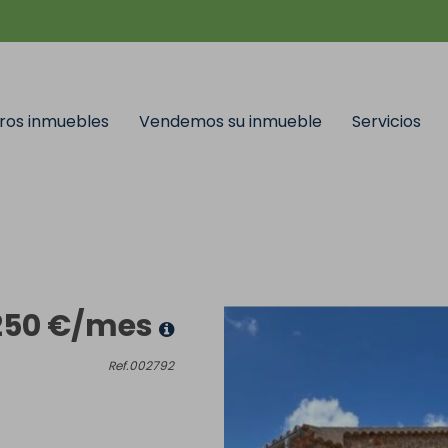
ros inmuebles
Vendemos su inmueble
Servicios
250 €/mes
Ref.002792