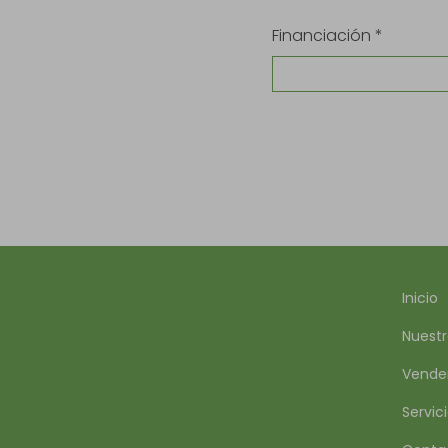
Financiación *
Inicio
Nuestr
Vende
Servic