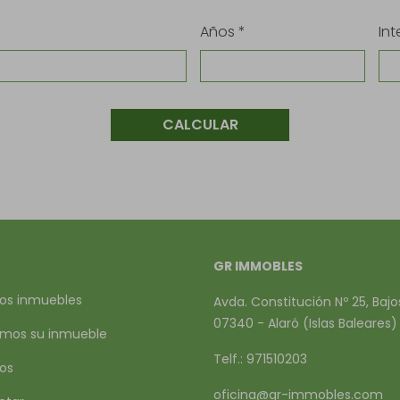
Años *
Int
CALCULAR
GR IMMOBLES
os inmuebles
Avda. Constitución Nº 25, Bajo
07340 - Alaró (Islas Baleares)
mos su inmueble
Telf.: 971510203
ios
oficina@gr-immobles.com