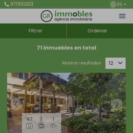
971510203
ES
Filtrar
Ordenar
71 inmuebles en total
12
Mostrar resultados
47
1
1