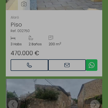
Alaró
Piso
Ref. 002750
2
3 Habs
2 Baños
200 m
470.000 €