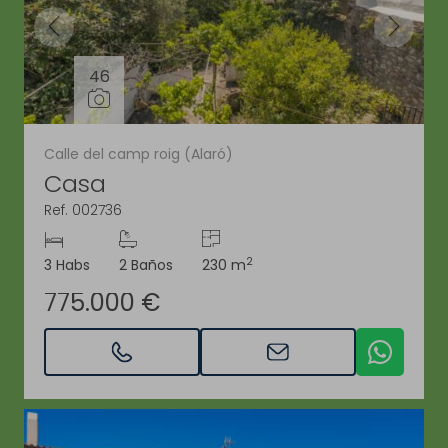
46
Calle del camp roig (Alaró)
Casa
Ref. 002736
2
3 Habs
2 Baños
230 m
775.000 €