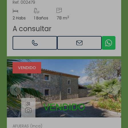
Ref. 002479
2
2 Habs
1 Baños
78 m
A consultar
VENDIDO
31
AFUERAS (Inca)