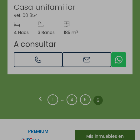
Casa unifamiliar
Ref. 001854
2
4 Habs
3 Baños
185 m
A consultar
chevron_left
...
1
4
5
6
PREMIUM
Mis inmuebles en