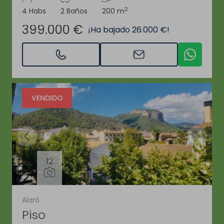
2
4 Habs
2 Baños
200 m
399.000 €
¡Ha bajado 26.000 €!
VENDIDO
12
Alaró
Piso