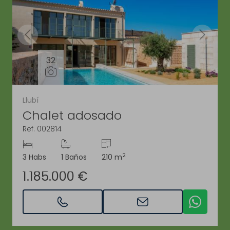
32
Llubí
Chalet adosado
Ref. 002814
2
3 Habs
1 Baños
210 m
1.185.000 €