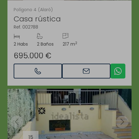
Polígono 4 (Alaró)
Casa rústica
Ref. 002788
2
2 Habs
2 Baños
217 m
695.000 €
15