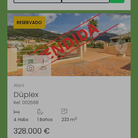
RESERVADO
28
1
Alaró
Dúplex
Ref. 002568
2
4 Habs
1 Baños
233 m
328.000 €