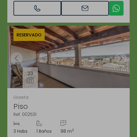
RESERVADO
23
Lloseta
Piso
Ref. 002531
2
3 Habs
1 Baños
98 m