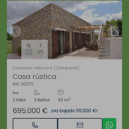
15
1
Carretera vella inca (Campanet)
Casa rústica
Ref. 002771
2
2 Habs
3 Baños
62 m
695.000 €
¡Ha bajado 55.000 €!