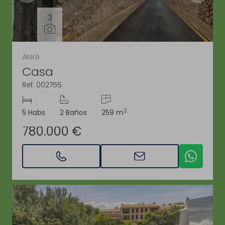
3
Alaró
Casa
Ref. 002755
2
5 Habs
2 Baños
259 m
780.000 €