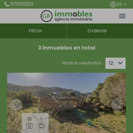
971510203
ES
Filtrar
Ordenar
3 inmuebles en total
12
Mostrar resultados
19
1