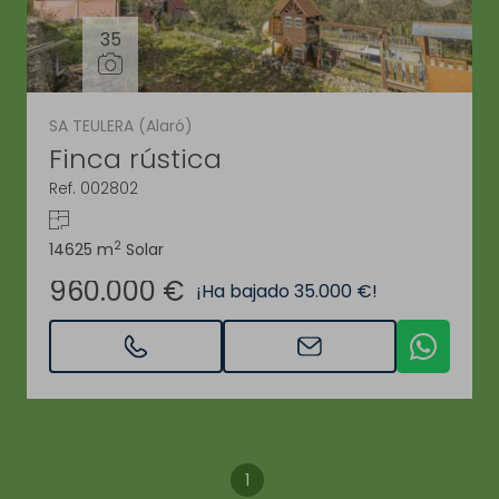
35
SA TEULERA (Alaró)
Finca rústica
Ref. 002802
2
14625 m
Solar
960.000 €
¡Ha bajado 35.000 €!
1