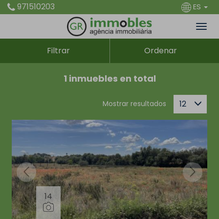
971510203
ES
Filtrar
Ordenar
1 inmuebles en total
12
Mostrar resultados
14